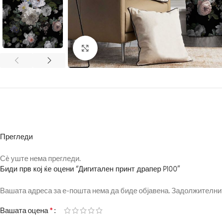
Click to enlarge
Прегледи
Сè уште нема прегледи.
Биди прв кој ќе оцени “Дигитален принт драпер P100”
Вашата адреса за е-пошта нема да биде објавена.
Задолжителнит
*
Вашата оцена