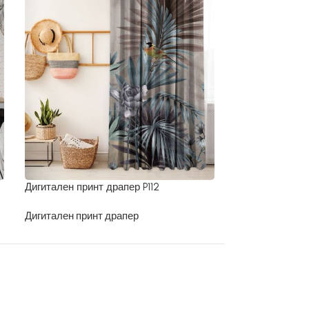
Дигитален принт драпер P112
Дигитален прин
Дигитален принт драпер
Дигитален прин