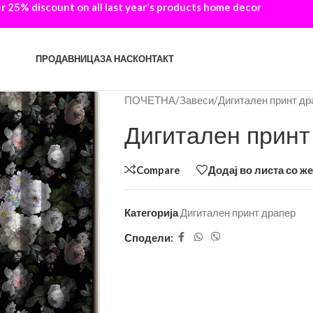
 25% discount on all last year's products home decor
ПРОДАВНИЦА
ЗА НАС
КОНТАКТ
ПОЧЕТНА
/
Завеси
/
Дигитален принт др
Дигитален принт
Compare
Додај во листа со ж
Категорија
Дигитален принт драпер
Сподели: