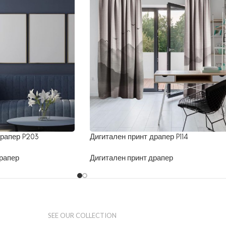
драпер P203
Дигитален принт драпер P114
рапер
Дигитален принт драпер
SEE OUR COLLECTION