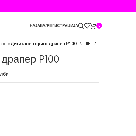
НАЈАВА/РЕГИСТРАЦИЈА
0
апер
/
Дигитален принт драпер P100
 драпер P100
елби