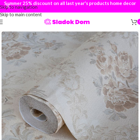
Summer 25% discount on all last year's products home decor
Skip to navigation
Skip to main content