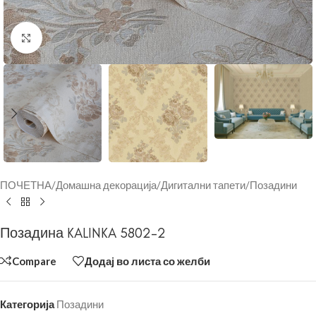
Click to enlarge
ПОЧЕТНА
/
Домашна декорација
/
Дигитални тапети
/
Позадини
Позадина KALINKA 5802-2
Compare
Додај во листа со желби
Категорија
Позадини