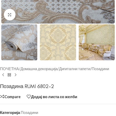
Click to enlarge
ПОЧЕТНА
/
Домашна декорација
/
Дигитални тапети
/
Позадини
Позадина RUMI 6802-2
Compare
Додај во листа со желби
Категорија
Позадини