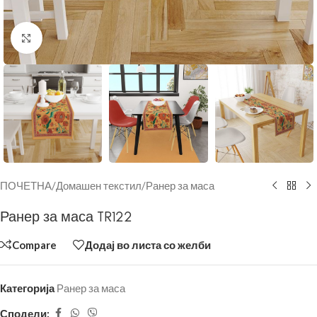
Click to enlarge
ПОЧЕТНА
/
Домашен текстил
/
Ранер за маса
Ранер за маса TR122
Compare
Додај во листа со желби
Категорија
Ранер за маса
Сподели: