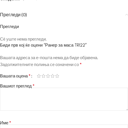
Прегледи (0)
Прегледи
Сè уште нема прегледи.
Биди прв кој ќе оцени “Ранер за маса TR122”
Вашата адреса за е-пошта нема да биде објавена.
*
Задолжителните полиња се означени со
*
Вашата оцена
*
Вашиот преглед
*
Име