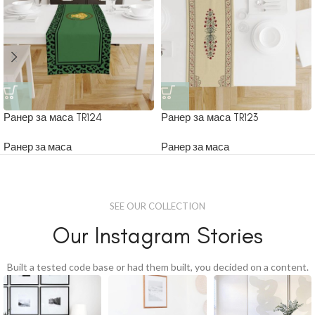
Ранер за маса TR124
Ранер за маса TR123
Ранер за маса
Ранер за маса
SEE OUR COLLECTION
Our Instagram Stories
Built a tested code base or had them built, you decided on a content.