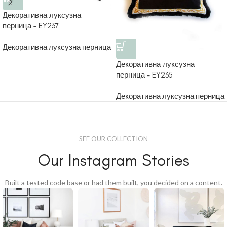
Декоративна луксузна
перница – EY237
Декоративна луксузна перница
Декоративна луксузна
перница – EY235
Декоративна луксузна перница
SEE OUR COLLECTION
Our Instagram Stories
Built a tested code base or had them built, you decided on a content.