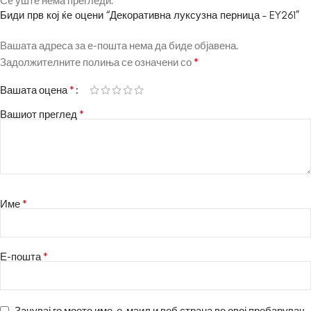
Сè уште нема прегледи.
Биди прв кој ќе оцени “Декоративна луксузна перница – EY261”
Вашата адреса за е-пошта нема да биде објавена.
*
Задолжителните полиња се означени со
*
Вашата оцена
*
Вашиот преглед
*
Име
*
Е-пошта
Зачувај го моето име, е-маил и веб страна во овој пребарувач