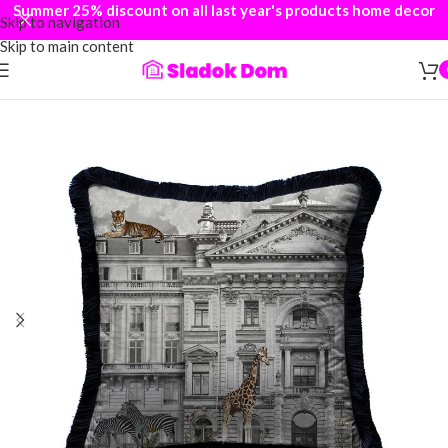
Summer 25% discount on all last year's products home decor
Skip to navigation
Skip to main content