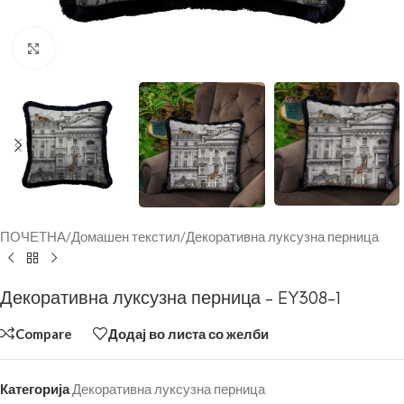
Click to enlarge
ПОЧЕТНА
/
Домашен текстил
/
Декоративна луксузна перница
Декоративна луксузна перница – EY308-1
Compare
Додај во листа со желби
Категорија
Декоративна луксузна перница