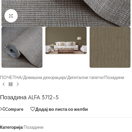
Click to enlarge
ПОЧЕТНА
/
Домашна декорација
/
Дигитални тапети
/
Позадини
Позадина ALFA 3712-5
Compare
Додај во листа со желби
Категорија
Позадини