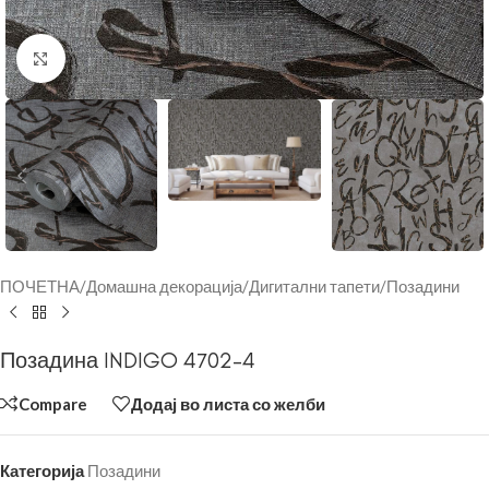
Click to enlarge
ПОЧЕТНА
/
Домашна декорација
/
Дигитални тапети
/
Позадини
Позадина INDIGO 4702-4
Compare
Додај во листа со желби
Категорија
Позадини