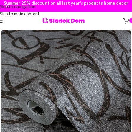
Summer 25% discount on all last year's products home decor
Skip to navigation
Skip to main content