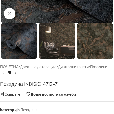
Click to enlarge
ПОЧЕТНА
/
Домашна декорација
/
Дигитални тапети
/
Позадини
Позадина INDIGO 4712-7
Compare
Додај во листа со желби
Категорија
Позадини