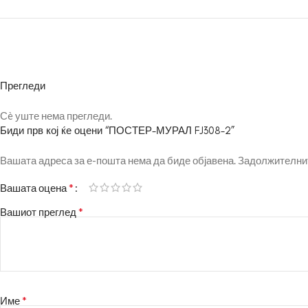
Прегледи
Сè уште нема прегледи.
Биди прв кој ќе оцени “ПОСТЕР-МУРАЛ FJ308-2”
Вашата адреса за е-пошта нема да биде објавена.
Задолжителнит
*
Вашата оцена
*
Вашиот преглед
*
Име