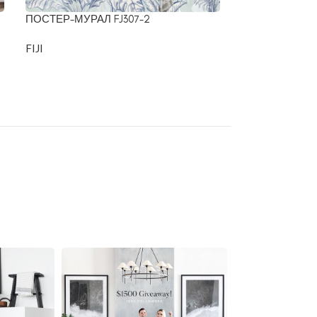
ПОСТЕР-МУРАЛ FJ307-2
ПОСТЕР-МУРАЛ
FIJI
FIJI