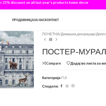
 25% discount on all last year's products home decor
ПРОДАВНИЦА
ЗА НАС
КОНТАКТ
ПОЧЕТНА
/
Домашна декорација
/
Дигит
ПОСТЕР-МУРАЛ 
Compare
Додај во листа со ж
Категорија
FIJI
Сподели: