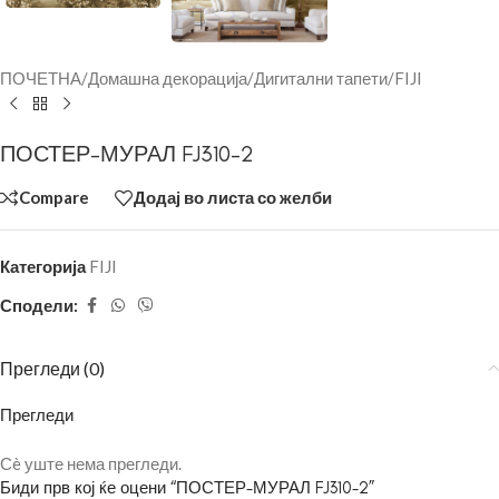
ПОЧЕТНА
/
Домашна декорација
/
Дигитални тапети
/
FIJI
ПОСТЕР-МУРАЛ FJ310-2
Compare
Додај во листа со желби
Категорија
FIJI
Сподели:
Прегледи (0)
Прегледи
Сè уште нема прегледи.
Биди прв кој ќе оцени “ПОСТЕР-МУРАЛ FJ310-2”