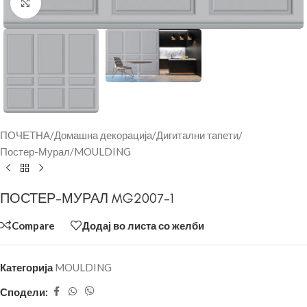
Click to enlarge
ПОЧЕТНА
/
Домашна декорација
/
Дигитални тапети
/
Постер-Мурал
/
MOULDING
ПОСТЕР-МУРАЛ MG2007-1
Compare
Додај во листа со желби
Категорија
MOULDING
Сподели: