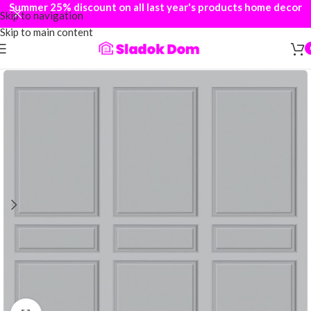
Summer 25% discount on all last year's products home decor
Skip to navigation
Skip to main content