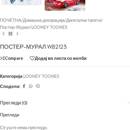
ПОЧЕТНА
/
Домашна декорација
/
Дигитални тапети
/
Постер-Мурал
/
LOONEY TOONES
ПОСТЕР-МУРАЛ WB2123
Compare
Додај во листа со желби
Категорија
LOONEY TOONES
Сподели:
Прегледи (0)
Прегледи
Сè уште нема прегледи.