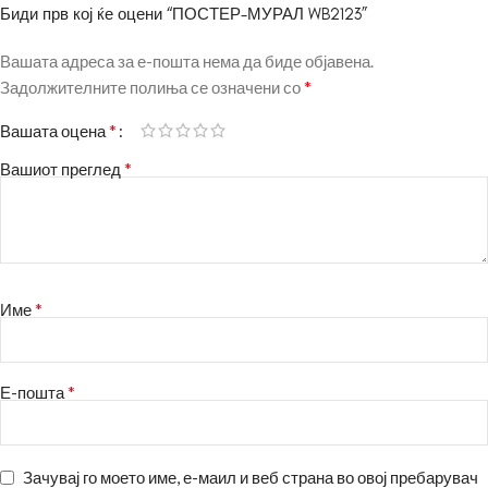
Биди прв кој ќе оцени “ПОСТЕР-МУРАЛ WB2123”
Вашата адреса за е-пошта нема да биде објавена.
*
Задолжителните полиња се означени со
*
Вашата оцена
*
Вашиот преглед
*
Име
*
Е-пошта
Зачувај го моето име, е-маил и веб страна во овој пребарувач