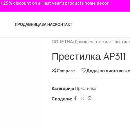
 25% discount on all last year's products home decor
ПРОДАВНИЦА
ЗА НАС
КОНТАКТ
ПОЧЕТНА
/
Домашен текстил
/
Престил
Престилка AP311
Compare
Додај во листа со ж
Категорија
Престилка
Сподели: