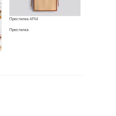
Престилка AP1
Престилка AP114
Престилка
Престилка