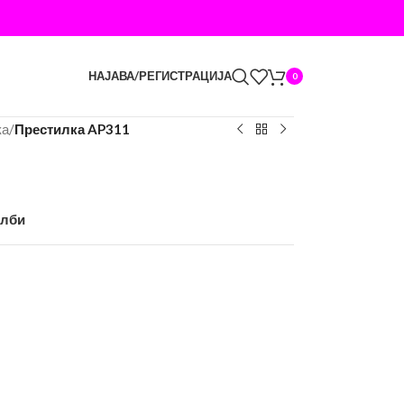
НАЈАВА/РЕГИСТРАЦИЈА
0
ка
/
Престилка AP311
елби