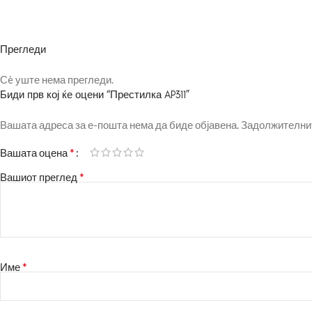
Прегледи
Сè уште нема прегледи.
Биди прв кој ќе оцени “Престилка AP311”
Вашата адреса за е-пошта нема да биде објавена.
Задолжителнит
*
Вашата оцена
*
Вашиот преглед
*
Име