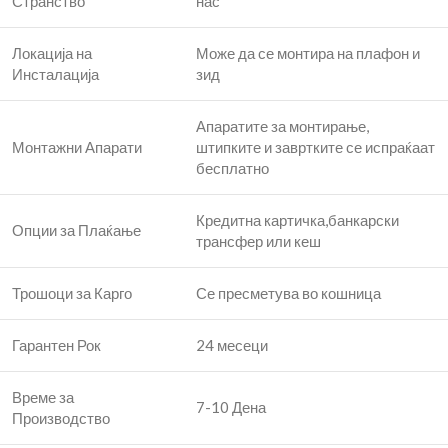
Странство
нас
Локација на
Може да се монтира на плафон и
Инсталација
зид
Апаратите за монтирање,
Монтажни Апарати
штипките и завртките се испраќаат
бесплатно
Кредитна картичка,банкарски
Опции за Плаќање
трансфер или кеш
Трошоци за Карго
Се пресметува во кошница
Гарантен Рок
24 месеци
Време за
7-10 Дена
Производство