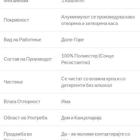
Механизам
1.Квалитет
Алуминиунот се произведува како
Покриеност
отворена и затворена каса
Вид на Работење
Доле-Горе
100% Полиестер (Сонце
Состав на Производот
Ресистантно)
Се чистат со влажна крпа и со
Чистење
детергенти без алкохол
Влага Отпорност
Има
Област на Употреба
Дом и Канцеларија
Продажба во
Да – ве молиме контактирајте со