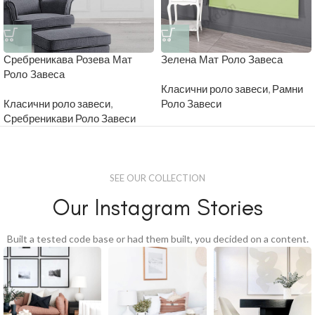
Сребреникава Розева Мат
Зелена Мат Роло Завеса
Роло Завеса
Класични роло завеси
,
Рамни
Класични роло завеси
,
Роло Завеси
Сребреникави Роло Завеси
SEE OUR COLLECTION
Our Instagram Stories
Built a tested code base or had them built, you decided on a content.