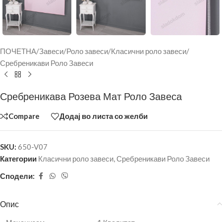
ПОЧЕТНА
/
Завеси
/
Роло завеси
/
Класични роло завеси
/
Сребреникави Роло Завеси
Сребреникава Розева Мат Роло Завеса
Compare
Додај во листа со желби
SKU:
650-V07
Категории
Класични роло завеси
,
Сребреникави Роло Завеси
Сподели:
Опис