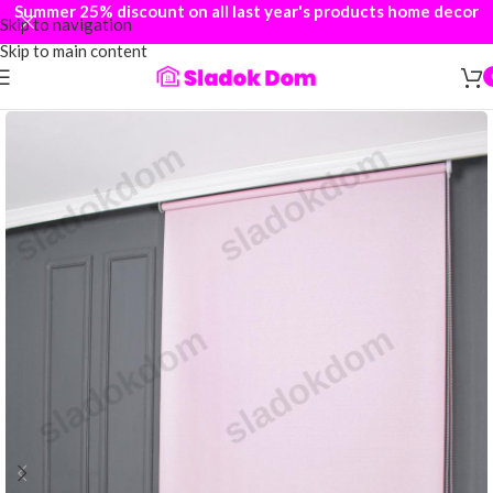
Summer 25% discount on all last year's products home decor
Skip to navigation
Skip to main content